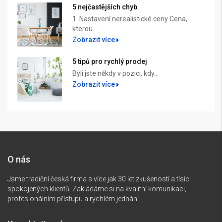
5 nejčastějších chyb
1. Nastavení nerealistické ceny Cena,
kterou...
Zobrazit více
5 tipů pro rychlý prodej
Byli jste někdy v pozici, kdy...
Zobrazit více
O nás
Jsme tradiční česká firma s více jak 30 let zkušeností a tísíci
spokojených klientů. Zakládáme si na kvalitní komunikaci,
profesionálním přístupu a rychlém jednání.