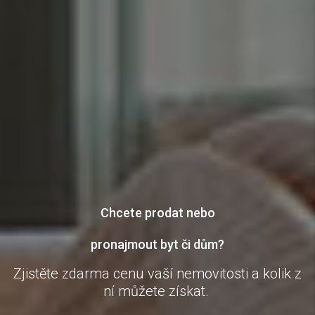
Chcete prodat nebo
pronajmout byt či dům?
Zjistěte zdarma cenu vaší nemovitosti a kolik z
ní můžete získat.