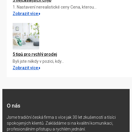
5 nejčastějších chyb
1. Nastavení nerealistické ceny Cena, kterou...
Zobrazit více
5 tipů pro rychlý prodej
Byli jste někdy v pozici, kdy...
Zobrazit více
O nás
Jsme tradiční česká firma s více jak 30 let zkušeností a tísíci
spokojených klientů. Zakládáme si na kvalitní komunikaci,
profesionálním přístupu a rychlém jednání.