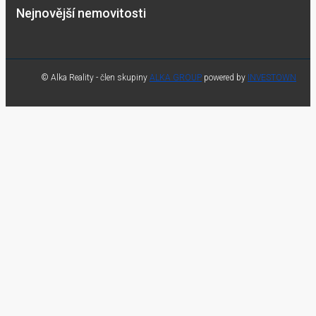
Nejnovější nemovitosti
© Alka Reality - člen skupiny
ALKA GROUP
powered by
INVESTOWN